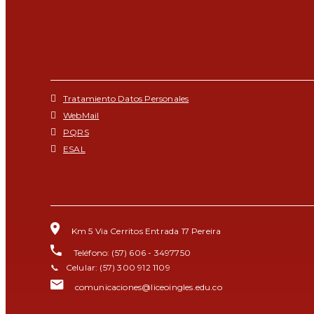
Tratamiento Datos Personales
WebMail
PQRS
ESAL
Km 5 Via Cerritos Entrada 17 Pereira
Teléfono: (57) 606 - 3497750
📞 Celular: (57) 300 912 1109
comunicaciones@liceoingles.edu.co