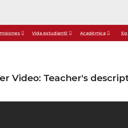
misiones
Vida estudiantil
Académica
Eg
er Video: Teacher's descrip