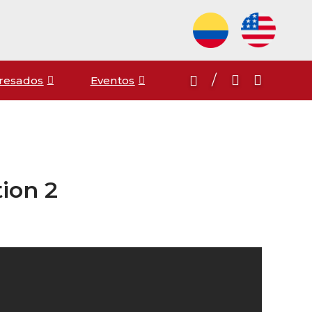
/
resados
Eventos
tion 2