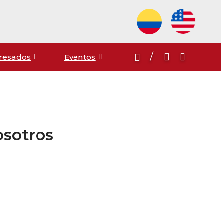
/
resados
Eventos
osotros