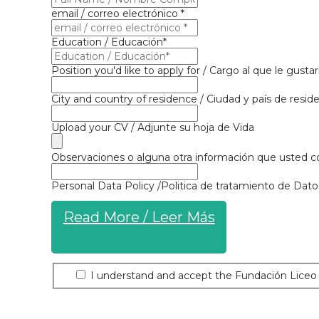
email / correo electrónico *
Education / Educación*
Position you'd like to apply for / Cargo al que le gustarí
City and country of residence / Ciudad y país de resid
Upload your CV / Adjunte su hoja de Vida
Observaciones o alguna otra información que usted c
Personal Data Policy /Politica de tratamiento de Dat
Read More / Leer Más
I understand and accept the Fundación Liceo In