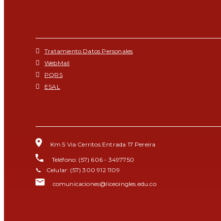
Tratamiento Datos Personales
WebMail
PQRS
ESAL
Km 5 Via Cerritos Entrada 17 Pereira
Teléfono: (57) 606 - 3497750
📞 Celular: (57) 300 912 1109
comunicaciones@liceoingles.edu.co