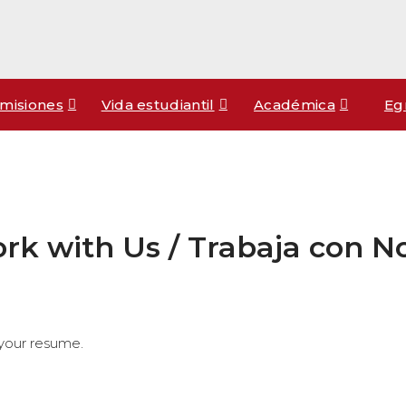
misiones
Vida estudiantil
Académica
Eg
rk with Us / Trabaja con N
 your resume.