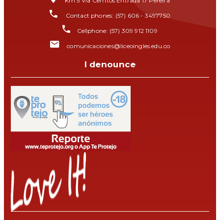
Km 5 Via Cerritos Entrada 17 Pereira
Contact phones: (57) 606 - 3497750
Cellphone: (57) 309 912 1109
comunicaciones@liceoingles.edu.co
I denounce